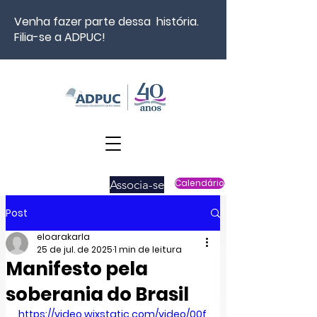
Venha fazer parte dessa história.
Filia-se a ADPUC!
Associa-se
Calendário
Post
eloarakarla
25 de jul. de 2025
1 min de leitura
Manifesto pela
soberania do Brasil
https://video.wixstatic.com/video/00f