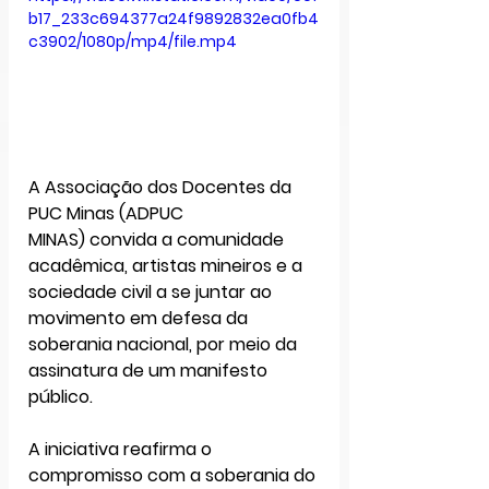
b17_233c694377a24f9892832ea0fb4
c3902/1080p/mp4/file.mp4
A 
Associação dos Docentes da 
PUC Minas (ADPUC 
MINAS)
 convida a comunidade 
acadêmica, artistas mineiros e a 
sociedade civil a se juntar ao 
movimento em defesa da 
soberania nacional
, por meio da 
assinatura de um manifesto 
público.
A iniciativa reafirma o 
compromisso com a soberania do 