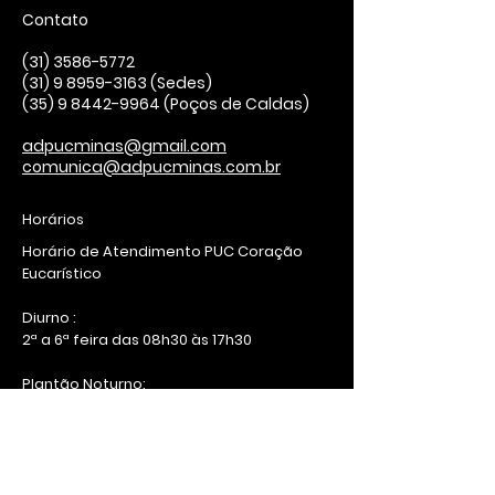
Contato
(31) 3586-5772
(31) 9 8959-3163 (Sedes)
(35) 9 8442-9964
(Poços de Caldas)
adpucminas@gmail.com
comunica@adpucminas.com.br
Horários
Horário de Atendimento PUC Coração
Eucarístico
Diurno :
2ª a 6ª feira das 08h30 às 17h30
Plantão Noturno:
2ª, 4º e 5ª feira das 18h às 21h
@adpucminas
@adpucminas