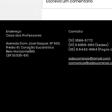
Escreva um comentário
Fim da 6x1 aumentaria
salário de
professores(as)
Contato
Endereço
​​Casa dos Professores
horistas
(31) 3586-5772
Avenida Dom José Gaspar, Nº 500,
(31) 9 8959-3163 (Sedes)
Prédio 61, Coração Eucarístico
(35) 9 8442-9964 (Poços 
Belo Horizonte/MG
CEP 30.535-610
adpucminas@gmail.com
comunica@adpucminas.c