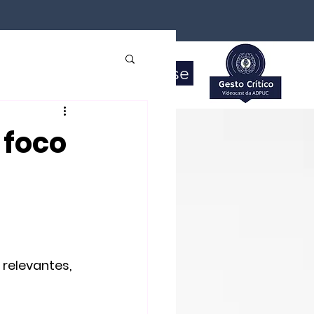
Calendário
Associa-se
 foco
relevantes, 