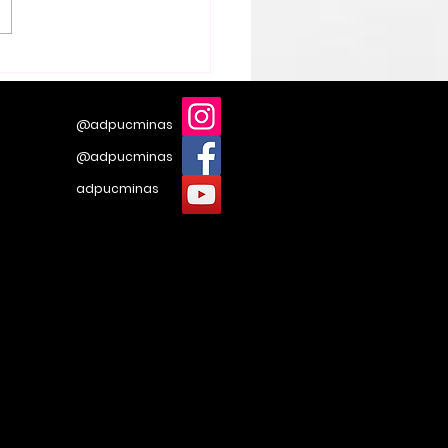
 o debate sobre
ania que não
mos ignorar
@adpucminas
@adpucminas
adpucminas