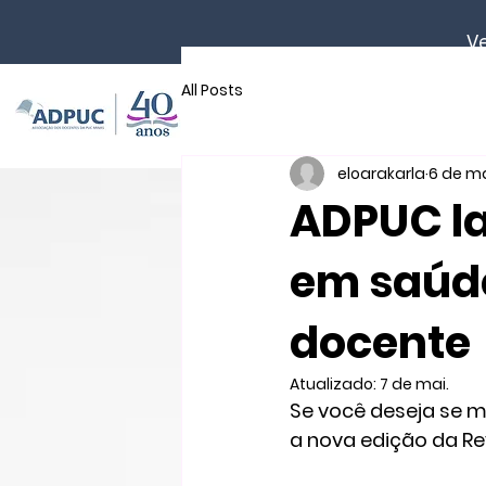
Ve
All Posts
Início
Sobre
eloarakarla
6 de ma
ADPUC la
em saúde
docente
Atualizado:
7 de mai.
Se você deseja se 
a nova edição da Rev