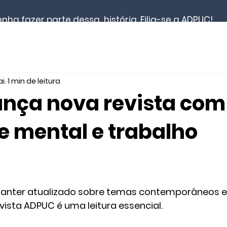
nha fazer parte dessa história. Filia-se a ADPUC!
Notícias
Revista
Documentos
Contato
i.
1 min de leitura
nça nova revista com
 mental e trabalho
manter atualizado sobre temas contemporâneos e 
ista ADPUC é uma leitura essencial. 