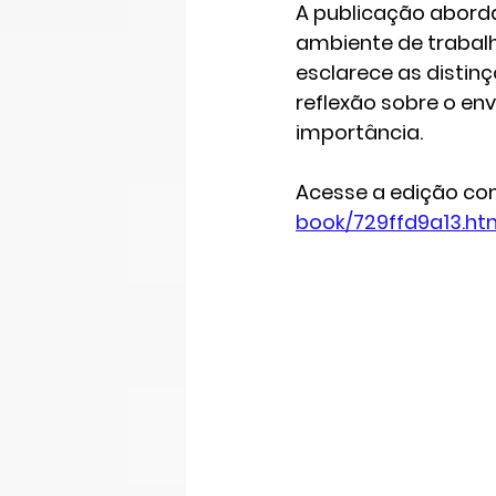
A publicação abord
ambiente de trabalh
esclarece as distin
reflexão sobre o en
importância.
Acesse a edição com
book/729ffd9a13.ht