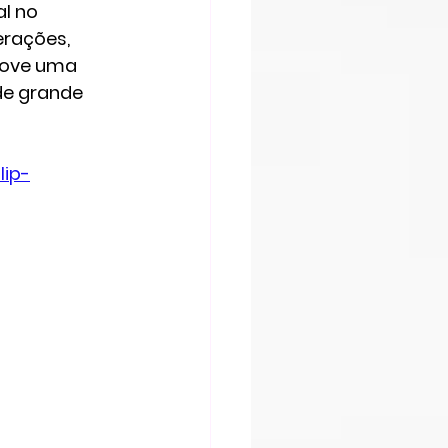
l no 
rações, 
move uma 
de grande 
lip-