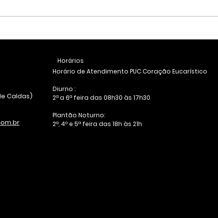
NOTA DE DESAGRAVO E
Nota:
REPÚDIO AOS ATAQUES
sober
MISÓGINOS CONTRA
pode
Horários
TANIA CRISTINA TEIXEIRA
Horário de Atendimento PUC Coração Eucarístico
E RENATA REIS
Diurno :
de Caldas)
2ª a 6ª feira das 08h30 às 17h30
Plantão Noturno:
om.br
2ª, 4º e 5ª feira das 18h às 21h