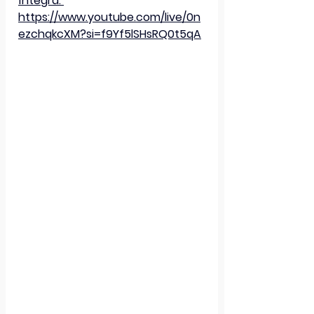
íntegra: 
https://www.youtube.com/live/0n
ezchqkcXM?si=f9Yf5lSHsRQ0t5qA