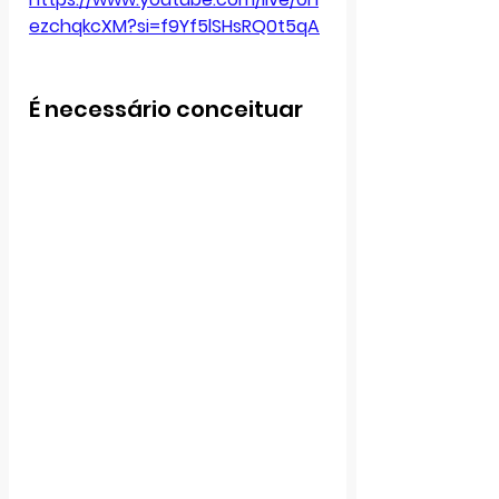
ezchqkcXM?si=f9Yf5lSHsRQ0t5qA
É necessário conceituar