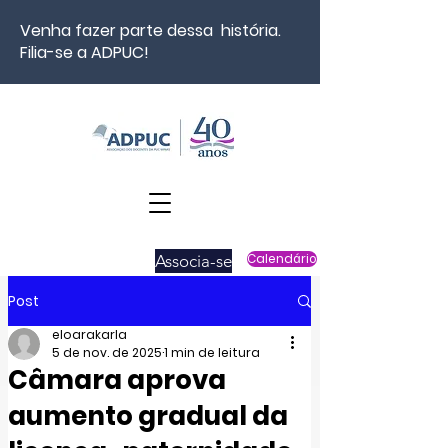
Venha fazer parte dessa história.
Filia-se a ADPUC!
Associa-se
Calendário
Post
eloarakarla
5 de nov. de 2025
1 min de leitura
Câmara aprova
aumento gradual da